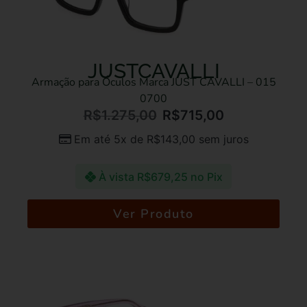
JUSTCAVALLI
Armação para Óculos Marca JUST CAVALLI – 015
0700
R$
1.275,00
R$
715,00
Em até 5x de
R$
143,00
sem juros
À vista
R$
679,25
no Pix
Ver Produto