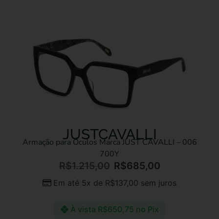
JUSTCAVALLI
Armação para Óculos Marca JUST CAVALLI – 006
700Y
R$
1.215,00
R$
685,00
Em até 5x de
R$
137,00
sem juros
À vista
R$
650,75
no Pix