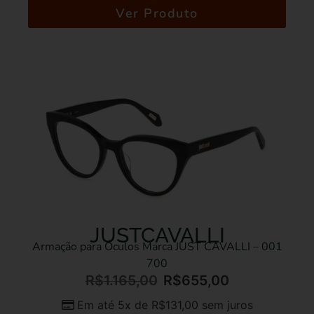
Ver Produto
JUSTCAVALLI
Armação para Óculos Marca JUST CAVALLI – 001
700
R$
1.165,00
R$
655,00
Em até 5x de
R$
131,00
sem juros