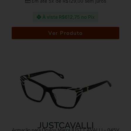
Em até 5x de
R$
129,00
sem juros
À vista
R$
612,75
no Pix
Ver Produto
JUSTCAVALLI
Armação para Óculos Marca JUST CAVALLI – 045V