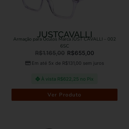
JUSTCAVALLI
Armação para Óculos Marca JUST CAVALLI – 002
6SC
R$
1.165,00
R$
655,00
Em até 5x de
R$
131,00
sem juros
À vista
R$
622,25
no Pix
Ver Produto