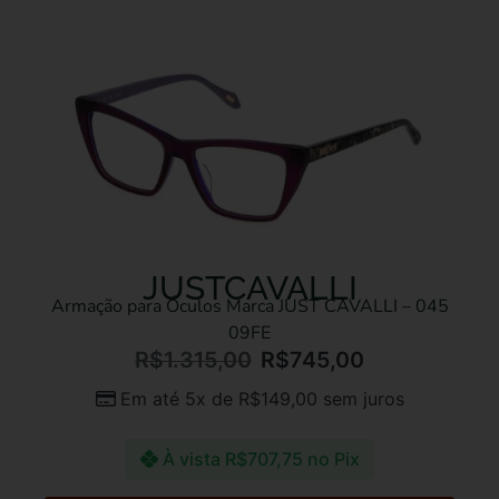
JUSTCAVALLI
Armação para Óculos Marca JUST CAVALLI – 045
09FE
R$
1.315,00
R$
745,00
Em até 5x de
R$
149,00
sem juros
À vista
R$
707,75
no Pix