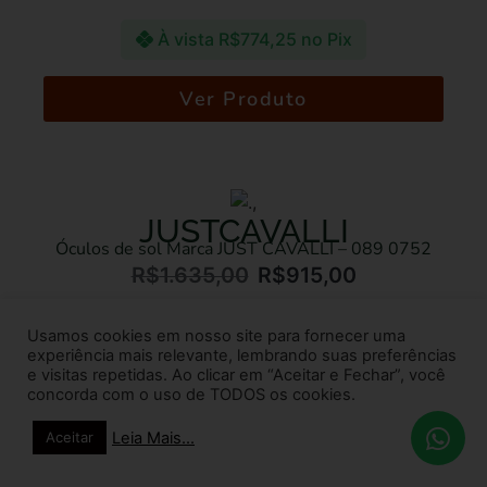
À vista
R$
774,25
no Pix
Ver Produto
JUSTCAVALLI
Óculos de sol Marca JUST CAVALLI – 089 0752
R$
1.635,00
R$
915,00
Em até 5x de
R$
183,00
sem juros
Usamos cookies em nosso site para fornecer uma
experiência mais relevante, lembrando suas preferências
À vista
R$
869,25
no Pix
e visitas repetidas. Ao clicar em “Aceitar e Fechar”, você
concorda com o uso de TODOS os cookies.
Ver Produto
Leia Mais...
Aceitar