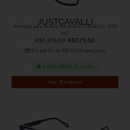
JUSTCAVALLI
Armação para Óculos Marca JUST CAVALLI – 079
XAT
R$
1.215,00
R$
675,00
Em até 5x de
R$
135,00
sem juros
À vista
R$
641,25
no Pix
Ver Produto