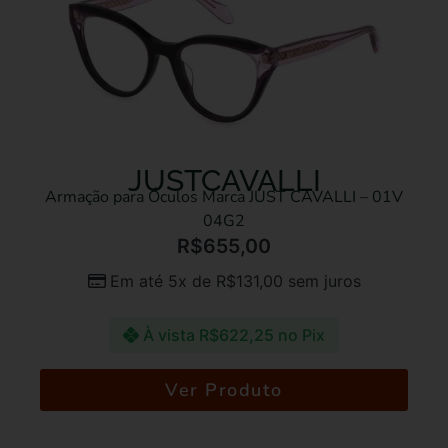
JUSTCAVALLI
Armação para Óculos Marca JUST CAVALLI – 01V
04G2
R$
655,00
Em até 5x de
R$
131,00
sem juros
À vista
R$
622,25
no Pix
Ver Produto