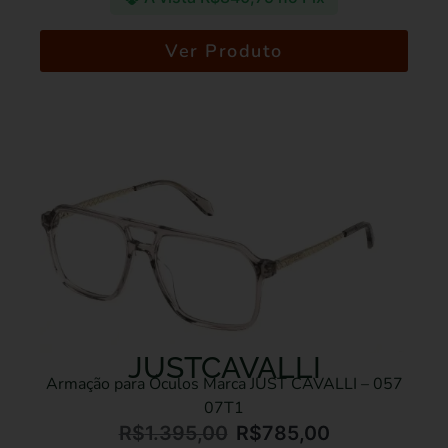
Ver Produto
JUSTCAVALLI
Armação para Óculos Marca JUST CAVALLI – 057
07T1
R$
1.395,00
R$
785,00