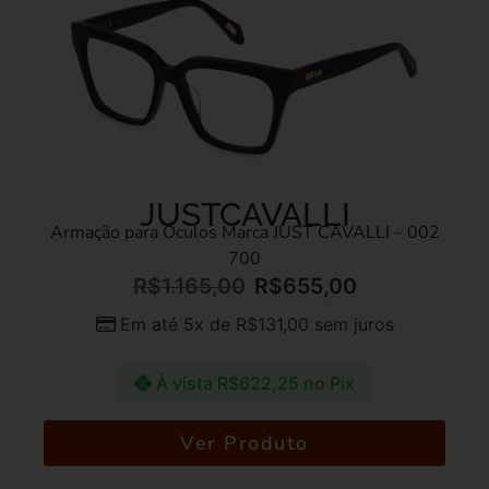
JUSTCAVALLI
Armação para Óculos Marca JUST CAVALLI – 002
700
R$
1.165,00
R$
655,00
Em até 5x de
R$
131,00
sem juros
À vista
R$
622,25
no Pix
Ver Produto