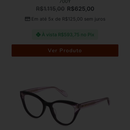
700Y
R$
1.115,00
R$
625,00
Em até 5x de
R$
125,00
sem juros
À vista
R$
593,75
no Pix
Ver Produto