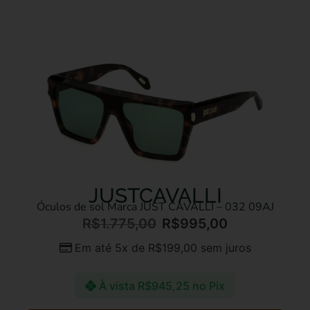
JUSTCAVALLI
Óculos de sol Marca JUST CAVALLI – 032 09AJ
R$
1.775,00
R$
995,00
Em até 5x de
R$
199,00
sem juros
À vista
R$
945,25
no Pix