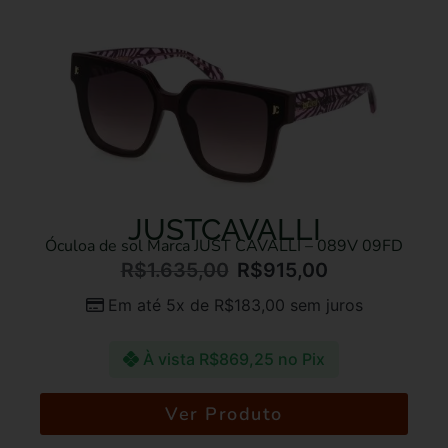
JUSTCAVALLI
Óculoa de sol Marca JUST CAVALLI – 089V 09FD
R$
1.635,00
R$
915,00
Em até 5x de
R$
183,00
sem juros
À vista
R$
869,25
no Pix
Ver Produto