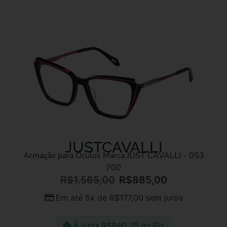
JUSTCAVALLI
Armação para Óculos Marca JUST CAVALLI – 053
700
R$
1.565,00
R$
885,00
Em até 5x de
R$
177,00
sem juros
À vista
R$
840,75
no Pix