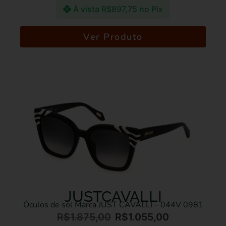
À vista
R$
897,75
no Pix
Ver Produto
JUSTCAVALLI
Óculos de sol Marca JUST CAVALLI – 044V 0981
R$
1.875,00
R$
1.055,00