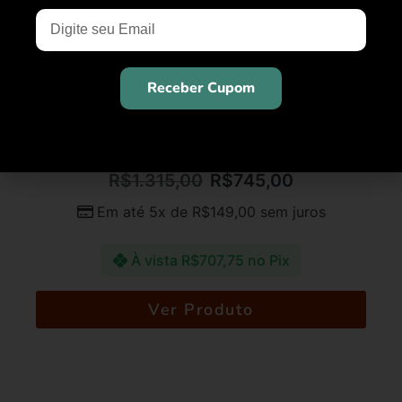
Receber Cupom
JUSTCAVALLI
Armação para Óculos Marca JUST CAVALLI – 046
9FE
R$
1.315,00
R$
745,00
Em até 5x de
R$
149,00
sem juros
À vista
R$
707,75
no Pix
Ver Produto