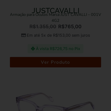
JUSTCAVALLI
Armação para Óculos Marca JUST CAVALLI – 001V
4G2
R$
1.355,00
R$
765,00
Em até 5x de
R$
153,00
sem juros
À vista
R$
726,75
no Pix
Ver Produto