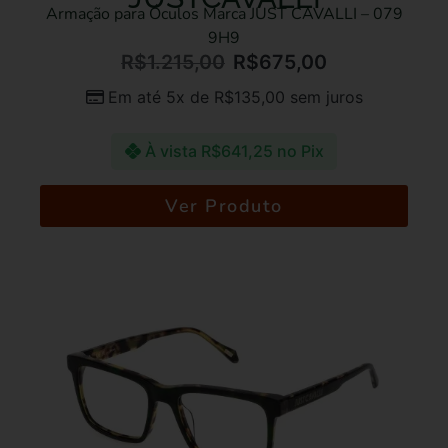
Armação para Óculos Marca JUST CAVALLI – 079
9H9
R$
1.215,00
R$
675,00
Em até 5x de
R$
135,00
sem juros
À vista
R$
641,25
no Pix
Ver Produto