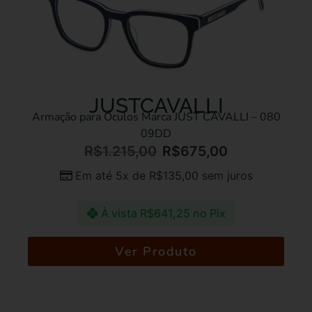
JUSTCAVALLI
Armação para Óculos Marca JUST CAVALLI – 080
09DD
R$
1.215,00
R$
675,00
Em até 5x de
R$
135,00
sem juros
À vista
R$
641,25
no Pix
Ver Produto