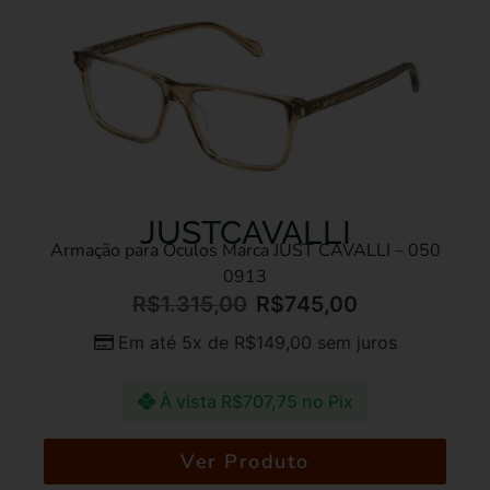
JUSTCAVALLI
Armação para Óculos Marca JUST CAVALLI – 050
0913
R$
1.315,00
R$
745,00
Em até 5x de
R$
149,00
sem juros
À vista
R$
707,75
no Pix
Ver Produto