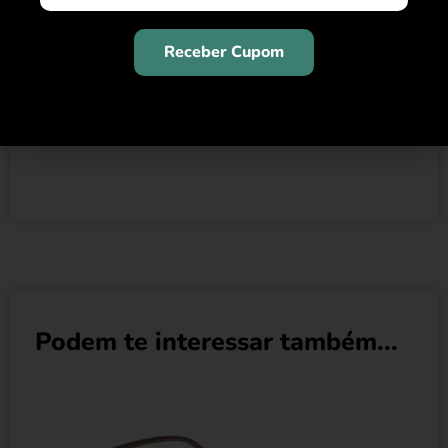
Dotada desde o início de uma forte
personalidade e especial enfoque na utilização de
Receber Cupom
materiais inovadores e grafismos experimentais,
a linha sempre se destacou como uma mistura em
que o estilo se mistura com detalhes
incrivelmente sofisticados.
Podem te interessar também...