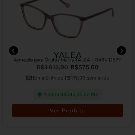
YALEA
Armação para Óculos Marca YALEA – 048V D57Y
R$
1.015,00
R$
575,00
Em até 5x de
R$
115,00
sem juros
À vista
R$
546,25
no Pix
Ver Produto