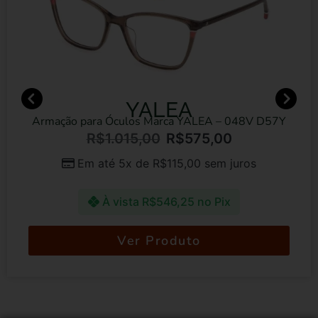
YALEA
Armação para Óculos Marca YALEA – 048V D57Y
R$
1.015,00
R$
575,00
Em até 5x de
R$
115,00
sem juros
À vista
R$
546,25
no Pix
Ver Produto