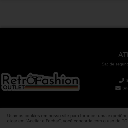
AT
Sac de segund
sa
Usamos cookies em nosso site para fornecer uma experiência 
clicar em “Aceitar e Fechar”, você concorda com o uso de T