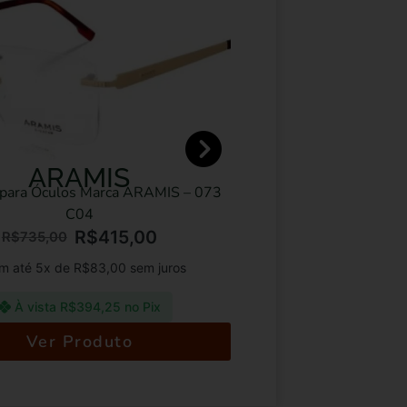
ARAMIS
VICTOR
 Óculos Marca ARAMIS – 073
Óculos de sol Marca 
C04
30
R$
415,00
R
35,00
R$
1.195,00
 5x de
R$
83,00
sem juros
Em até 5x de
R$
ista
R$
394,25
no Pix
À vista
R$
64
Ver Produto
Ver Pr