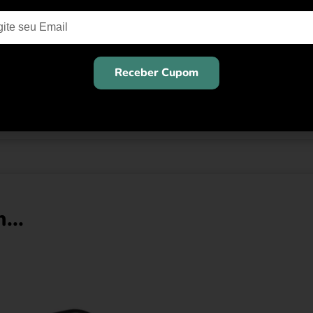
98. Com sua alma rock, street cool e urbana, a marca se posici
eo da oferta internacional. Dotada desde o início de uma for
foque na utilização de materiais inovadores e grafismos experi
tacou como uma mistura em que o estilo se mistura com detal
Receber Cupom
incrivelmente sofisticados.
...