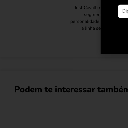
Just Cavalli nasceu em 19
segmento contemporân
personalidade e especial en
a linha sempre se des
Podem te interessar também