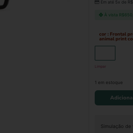
Em até 5x de
R$
À vista
R$
650
cor
: Frontal p
animal print c
Limpar
1 em estoque
Adiciona
Simulação de 