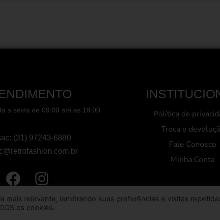
ENDIMENTO
INSTITUCIO
a a sexta de 09:00 até as 18:00
Política de privaci
Troca e devoluç
sac: (31) 97243-6880
Fale Conosco
c@retrofashion.com.br
Minha Conta
mais relevante, lembrando suas preferências e visitas repetida
ODOS os cookies.