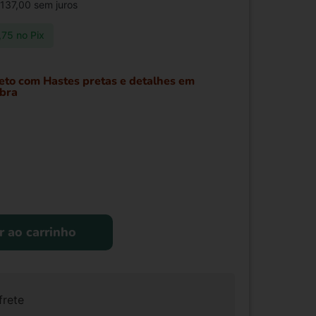
137,00
sem juros
,75
no Pix
reto com Hastes pretas e detalhes em
obra
r ao carrinho
frete