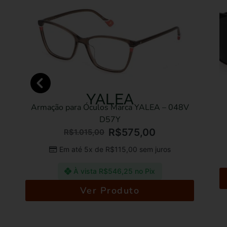
YALEA
Armação para Óculos Marca YALEA – 048V
Óc
D57Y
R$
575,00
R$
1.015,00
Em até 5x de
R$
115,00
sem juros
À vista
R$
546,25
no Pix
Ver Produto