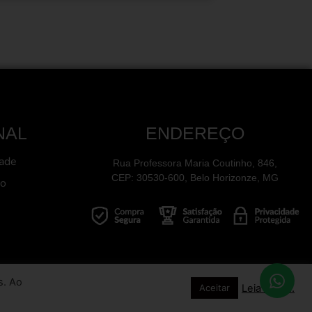
NAL
ENDEREÇO
dade
Rua Professora Maria Coutinho, 846,
CEP: 30530-600, Belo Horizonze, MG
ão
s. Ao
Leia Mais...
Aceitar