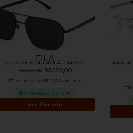
FILA
ulos de sol Marca FILA – 300 531
Armação para
R$
570,00
R$
1.185,00
R$
7
Em até 5x de
R$
114,00
sem juros
Em até
À vista
R$
541,50
no Pix
À v
Ver Produto