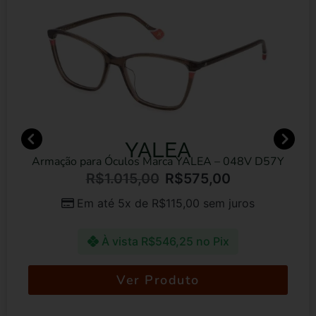
YALEA
Armação para Óculos Marca YALEA – 048V D57Y
R$
1.015,00
R$
575,00
Em até 5x de
R$
115,00
sem juros
À vista
R$
546,25
no Pix
Ver Produto