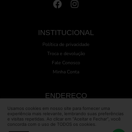
INSTITUCIONAL
Política de privacidade
Troca e devolução
Fale Conosco
Minha Conta
ENDEREÇO
Usamos cookies em nosso site para fornecer uma
Rua Professora Maria Coutinho, 846,
experiência mais relevante, lembrando suas preferências
CEP: 30530-600, Belo Horizonze, MG
e visitas repetidas. Ao clicar em “Aceitar e Fechar”, você
concorda com o uso de TODOS os cookies.