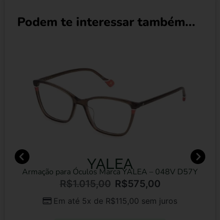
Podem te interessar também...
YALEA
ão para Óculos Marca YALEA – 048V D57Y
Ócul
R$
1.015,00
R$
575,00
Em até 5x de
R$
115,00
sem juros
E