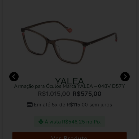
YALEA
Armação para Óculos Marca YALEA – 048V D57Y
R$
1.015,00
R$
575,00
Em até 5x de
R$
115,00
sem juros
À vista
R$
546,25
no Pix
Ver Produto