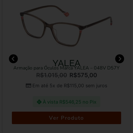
YALEA
Armação para Óculos Marca YALEA – 048V D57Y
R$
1.015,00
R$
575,00
Em até 5x de
R$
115,00
sem juros
À vista
R$
546,25
no Pix
Ver Produto