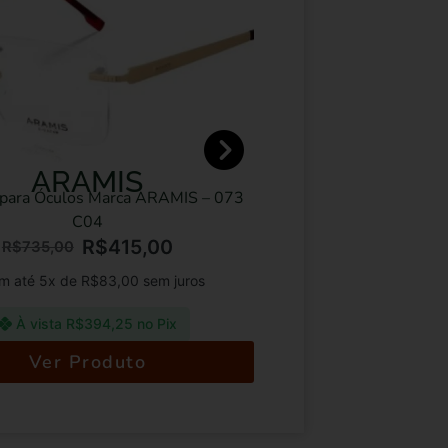
RAMIS
VICTOR 
ulos Marca ARAMIS – 073
Óculos de sol Marca VIC
C04
301
R$
415,00
R$
6
00
R$
1.195,00
 de
R$
83,00
sem juros
Em até 5x de
R$
135
a
R$
394,25
no Pix
À vista
R$
641,
r Produto
Ver Prod