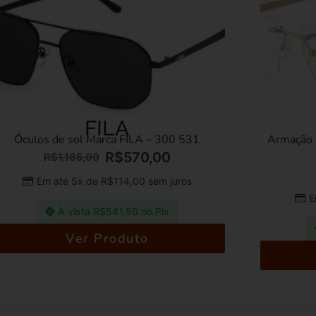
FILA
A
os de sol Marca FILA – 300 531
Armação para Óc
R$
570,00
R$
1.185,00
R$
735,
Em até 5x de
R$
114,00
sem juros
Em até 5x
À vista
R$
541,50
no Pix
À vist
Ver Produto
Ve