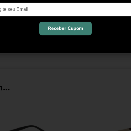
rla olha para o futuro com base em seu sólido passado de art
onceito de luxo inclusivo há mais de 90 anos. A Furla produz b
, óculos e relógios, bem como as novas fragrâncias da marca F
Receber Cupom
 de estilo de vida.
...