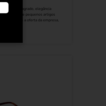
esanato consagrado, elegância
olsas, sapatos e pequenos artigos
urla, ampliam a oferta da empresa,