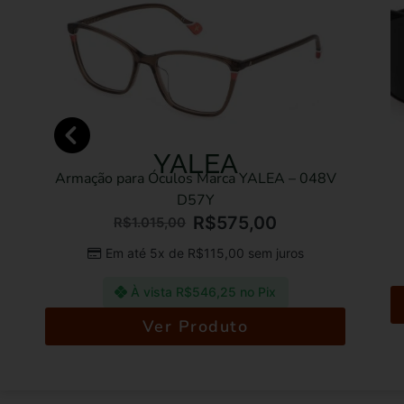
YALEA
Armação para Óculos Marca YALEA – 048V
Ócul
D57Y
R$
575,00
R$
1.015,00
Em até 5x de
R$
115,00
sem juros
À vista
R$
546,25
no Pix
Ver Produto