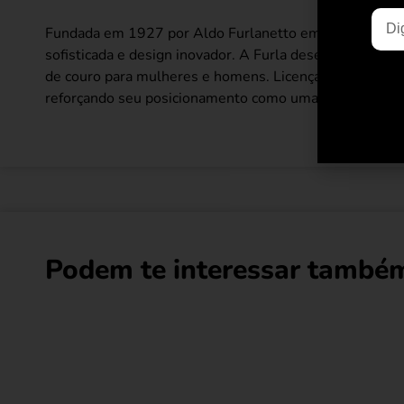
Fundada em 1927 por Aldo Furlanetto em Bolonha, a Fu
sofisticada e design inovador. A Furla desenvolveu o c
de couro para mulheres e homens. Licenças para têxteis
reforçando seu posicionamento como uma marca italiana
Podem te interessar também