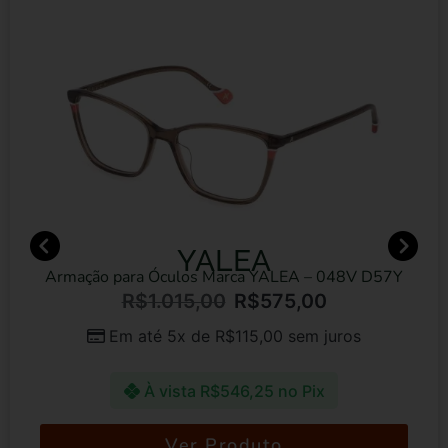
YALEA
Armação para Óculos Marca YALEA – 048V D57Y
R$
1.015,00
R$
575,00
Em até 5x de
R$
115,00
sem juros
À vista
R$
546,25
no Pix
Ver Produto