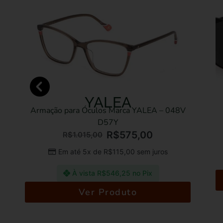
FILA
 – 048V
Óculos de sol Marca FILA – 300 531
R$
570,00
R$
1.185,00
Em até 5x de
R$
114,00
sem juros
ros
À vista
R$
541,50
no Pix
Ver Produto