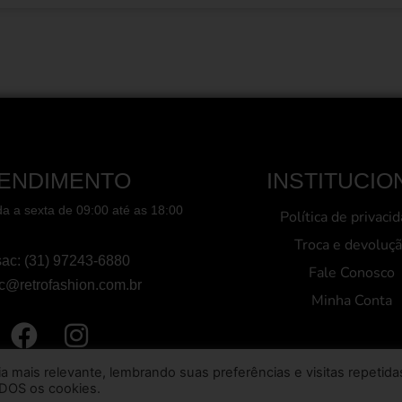
ENDIMENTO
INSTITUCIO
a a sexta de 09:00 até as 18:00
Política de privaci
Troca e devoluç
sac: (31) 97243-6880
Fale Conosco
c@retrofashion.com.br
Minha Conta
mais relevante, lembrando suas preferências e visitas repetida
ODOS os cookies.