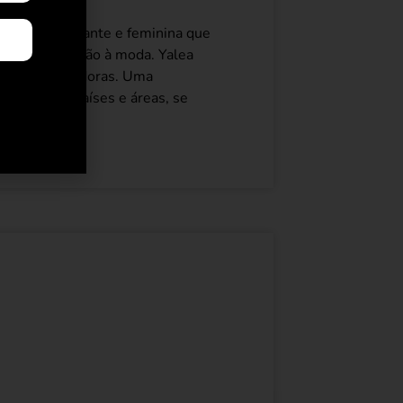
emporal, elegante e feminina que
ncia em relação à moda. Yalea
heres inspiradoras. Uma
iferentes países e áreas, se