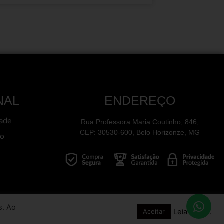
NAL
ENDEREÇO
dade
Rua Professora Maria Coutinho, 846,
CEP: 30530-600, Belo Horizonze, MG
ão
s. Ao
Leia Mais...
Aceitar