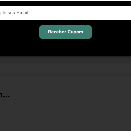
, projetada e produzida pensando nas mulheres. Uma marca at
omunicar uma nova visão de liberdade de expressão e independê
los que emolduram o rosto sem escondê-lo, e é dedicada a mul
Receber Cupom
 idades e épocas, não necessariamente famosas, mas que, em d
o e conquistas.
...