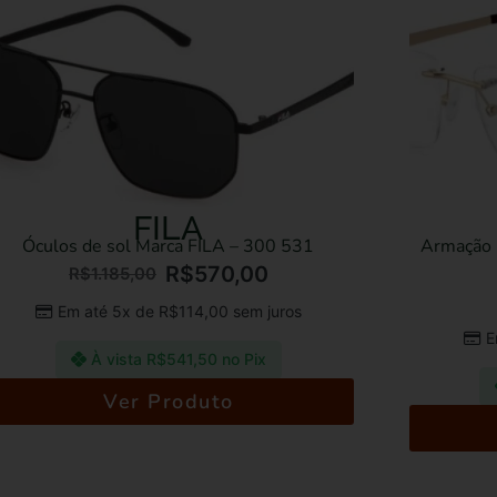
ARAMIS
Armação para Óculos Marca ARAMIS – 073
C04
R$
415,00
R$
735,00
Em até 5x de
R$
83,00
sem juros
À vista
R$
394,25
no Pix
Ver Produto