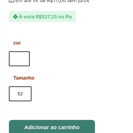
Em até 5x de
R$
111,00
sem juros
À vista
R$
527,25
no Pix
cor
Tamanho
52
Adicionar ao carrinho