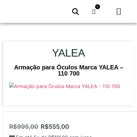
0
Todos
Minha
Fal
YALEA
Armação para Óculos Marca YALEA –
110 700
R$
995,00
R$
555,00