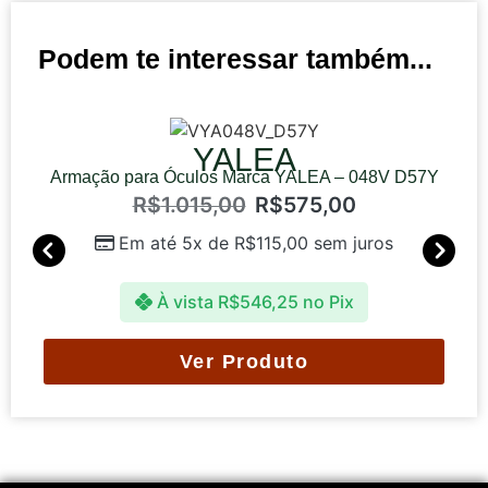
Podem te interessar também...
YALEA
Armação para Óculos Marca YALEA – 048V D57Y
R$
1.015,00
R$
575,00
Em até 5x de
R$
115,00
sem juros
À vista
R$
546,25
no Pix
Ver Produto