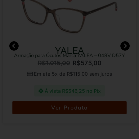
YALEA
Armação para Óculos Marca YALEA – 048V D57Y
R$
1.015,00
R$
575,00
Em até 5x de
R$
115,00
sem juros
À vista
R$
546,25
no Pix
Ver Produto