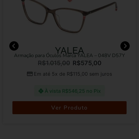
YALEA
Armação para Óculos Marca YALEA – 048V D57Y
R$
1.015,00
R$
575,00
Em até 5x de
R$
115,00
sem juros
À vista
R$
546,25
no Pix
Ver Produto