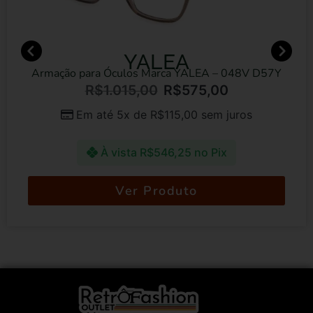
YALEA
Armação para Óculos Marca YALEA – 048V D57Y
R$
1.015,00
R$
575,00
Em até 5x de
R$
115,00
sem juros
À vista
R$
546,25
no Pix
Ver Produto