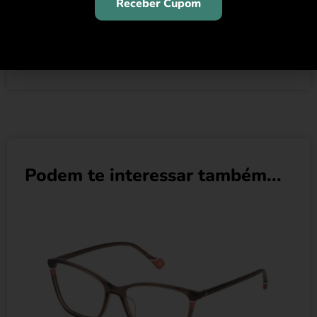
Receber Cupom
nadadoras que venceram o mesmo evento
individual olímpico três vezes – no caso dela, os
100 metros livre feminino
Podem te interessar também...