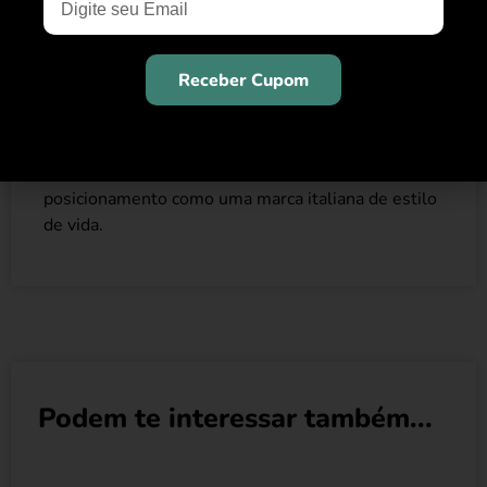
elegância sofisticada e design inovador. A Furla
desenvolveu o conceito de luxo inclusivo há mais
de 90 anos. A Furla produz bolsas, sapatos e
Receber Cupom
pequenos artigos de couro para mulheres e
homens. Licenças para têxteis, óculos e relógios,
bem como as novas fragrâncias da marca Furla,
ampliam a oferta da empresa, reforçando seu
posicionamento como uma marca italiana de estilo
de vida.
Podem te interessar também...