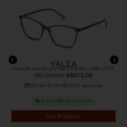
YALEA
Armação para Óculos Marca YALEA – 048V D57Y
R$
1.015,00
R$
575,00
Em até 5x de
R$
115,00
sem juros
À vista
R$
546,25
no Pix
Ver Produto